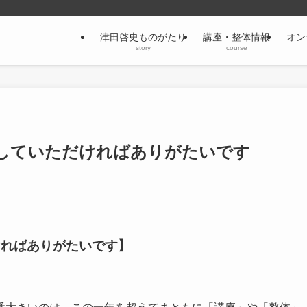
津田啓史ものがたり
講座・整体情報
オン
story
course
していただければありがたいです
ければありがたいです】