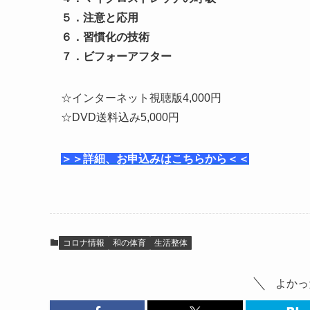
５．注意と応用
６．習慣化の技術
７．ビフォーアフター
☆インターネット視聴版4,000円
☆DVD送料込み5,000円
＞＞詳細、お申込みはこちらから＜＜
コロナ情報
和の体育
生活整体
よかっ