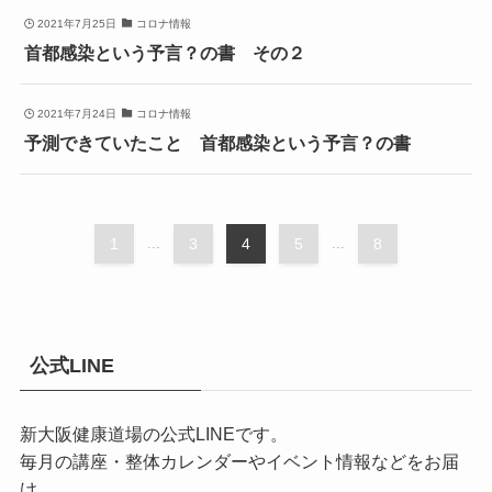
2021年7月25日
コロナ情報
首都感染という予言？の書 その２
2021年7月24日
コロナ情報
予測できていたこと 首都感染という予言？の書
1
...
3
4
5
...
8
公式LINE
新大阪健康道場の公式LINEです。
毎月の講座・整体カレンダーやイベント情報などをお届
け。